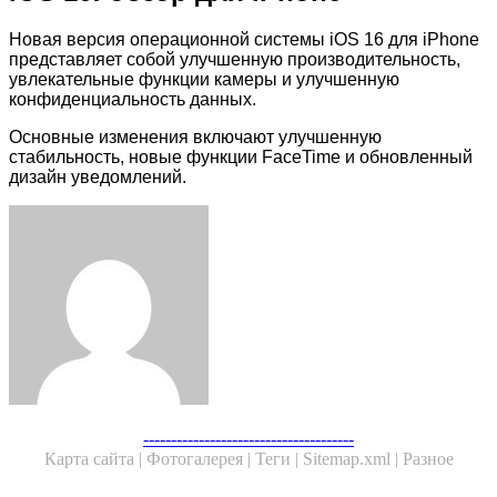
Новая версия операционной системы iOS 16 для iPhone
представляет собой улучшенную производительность,
увлекательные функции камеры и улучшенную
конфиденциальность данных.
Основные изменения включают улучшенную
стабильность, новые функции FaceTime и обновленный
дизайн уведомлений.
Facebook
Twitter
LinkedIn
Tumblr
Pinterest
Reddit
VKontakte
Odnoklassniki
Skype
WhatsApp
Telegram
Viber
Share
Print
via
Email
Facebook
Twitter
WhatsApp
Telegram
--------------------------------------
Карта сайта |
Фотогалерея |
Теги |
Sitemap.xml |
Разное