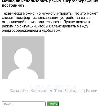
Можно ли использовать режим энергосбережения
постоянно?
Технически можно, но нужно учитывать, что это может
снизить комфорт использования устройства из-за
ограничений производительности. Лучше включать
режим по ситуации, чтобы балансировать между
энергосбережением и удобством.
Facebook
Twitter
LinkedIn
Tumblr
Pinterest
Reddit
VKontakte
Odnoklassniki
Skype
WhatsApp
Telegram
Viber
Share
Print
via
Email
Facebook
Twitter
WhatsApp
Telegram
--------------------------------------
Карта сайта |
Фотогалерея |
Теги |
Sitemap.xml |
Разное
Close
Найти: