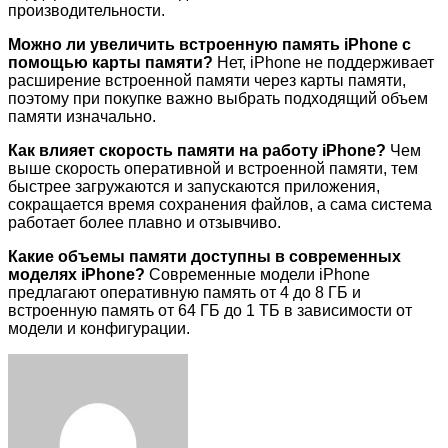
производительности.
Можно ли увеличить встроенную память iPhone с
помощью карты памяти?
Нет, iPhone не поддерживает
расширение встроенной памяти через карты памяти,
поэтому при покупке важно выбрать подходящий объем
памяти изначально.
Как влияет скорость памяти на работу iPhone?
Чем
выше скорость оперативной и встроенной памяти, тем
быстрее загружаются и запускаются приложения,
сокращается время сохранения файлов, а сама система
работает более плавно и отзывчиво.
Какие объемы памяти доступны в современных
моделях iPhone?
Современные модели iPhone
предлагают оперативную память от 4 до 8 ГБ и
встроенную память от 64 ГБ до 1 ТБ в зависимости от
модели и конфигурации.
Facebook
Twitter
LinkedIn
Tumblr
Pinterest
Reddit
VKontakte
Odnoklassniki
Skype
WhatsApp
Telegram
Viber
Share
Print
via
Email